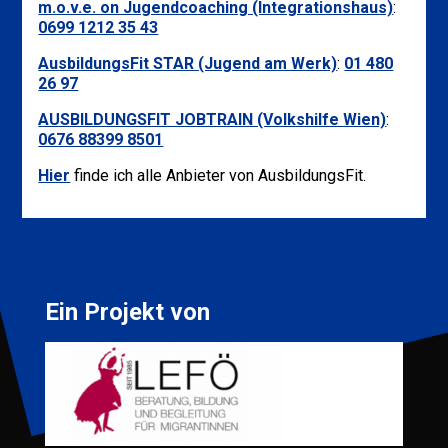
m.o.v.e. on Jugendcoaching (Integrationshaus)
:
0699 1212 35 43
AusbildungsFit STAR (Jugend am Werk)
:
01 480
26 97
AUSBILDUNGSFIT JOBTRAIN (Volkshilfe Wien)
:
0676 88399 8501
Hier
finde ich alle Anbieter von AusbildungsFit.
Ein Projekt von