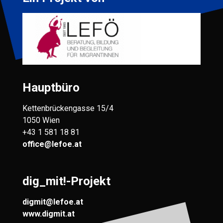
Hauptbüro
Kettenbrückengasse 15/4
1050 Wien
+43 1 581 18 81
office@lefoe.at
dig_mit!-Projekt
digmit@lefoe.at
www.digmit.at