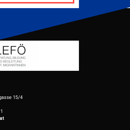
gasse 15/4
81
at