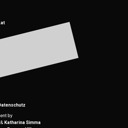
.at
Datenschutz
ent by
&
Katharina Simma