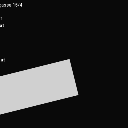
gasse 15/4
81
at
.at