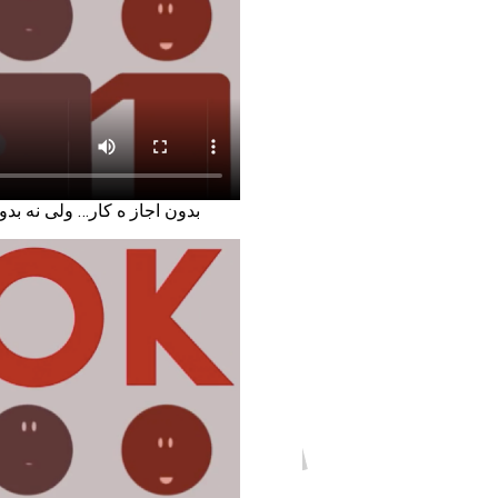
بدون اجاز ه كار… ولى نه بدون داشتن حق و ح