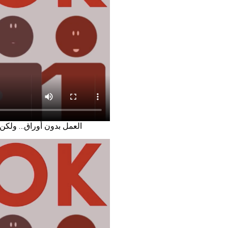
) – !العمل بدون أوراق… ولكن ليس بدون حقوق