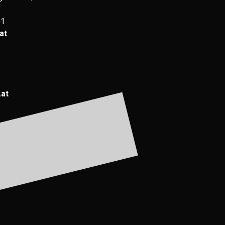
81
at
.at