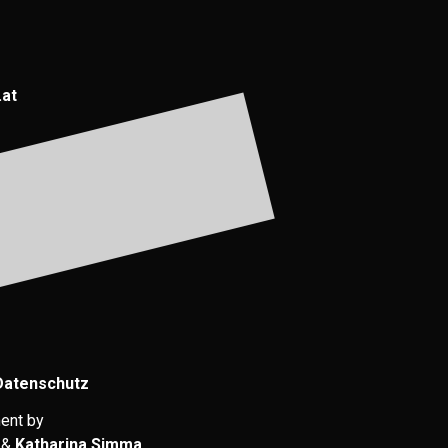
.at
Datenschutz
ent by
&
Katharina Simma