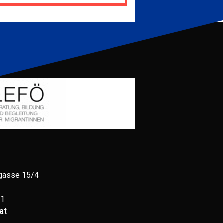
gasse 15/4
81
at