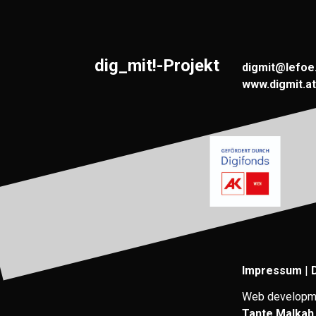
dig_mit!-Projekt
digmit@lefoe
www.digmit.at
Impressum
|
Web developm
Tante Malkah