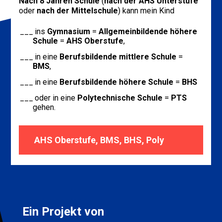
Nach 8 Jahren Schule
(
nach der AHS Unterstufe
oder
nach der Mittelschule
) kann mein Kind
ins
Gymnasium
=
Allgemeinbildende höhere
Schule
=
AHS Oberstufe
,
in eine
Berufsbildende mittlere Schule
=
BMS
,
in eine
Berufsbildende höhere Schule
=
BHS
oder in eine
Polytechnische Schule
=
PTS
gehen.
AHS Oberstufe, BMS, BHS, Poly
Ein Projekt von