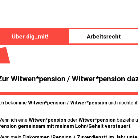
Über dig_mit!
Arbeitsrecht
Zur Witwen*pension / Witwer*pension da
Ich bekomme
Witwen*pension
/
Witwer*pension
und möchte
d
enn ich eine
Witwen*pension
oder
Witwer*pension
beziehe 
Pension gemeinsam mit meinem Lohn/Gehalt versteuert
.
Wenn mein
Einkommen
(
Pension + Zuverdienst
)
im Jahr unte