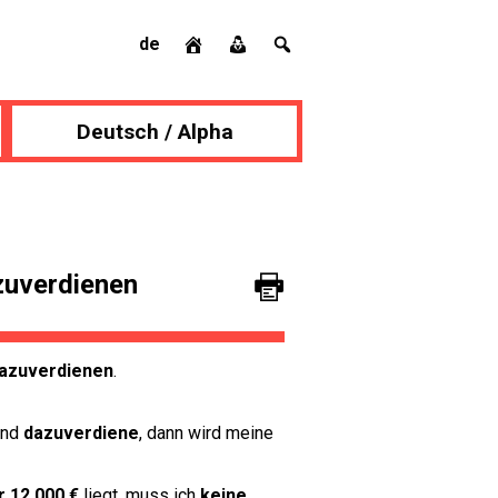
de
Deutsch / Alpha
zuverdienen
azuverdienen
.
und
dazuverdiene
, dann wird meine
r 12.000 €
liegt, muss ich
keine