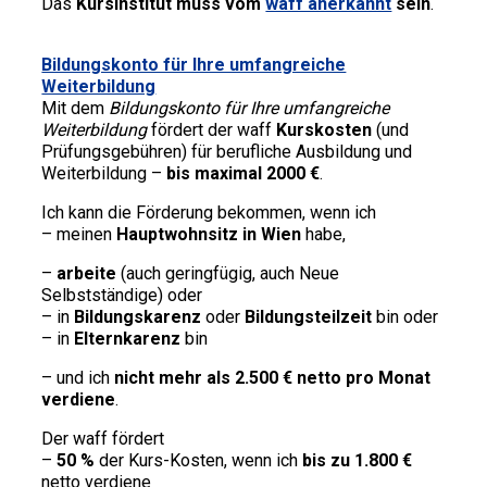
Das
Kursinstitut muss vom
waff anerkannt
sein
.
Bildungskonto für Ihre umfangreiche
Weiterbildung
Mit dem
Bildungskonto für Ihre umfangreiche
Weiterbildung
fördert der waff
Kurskosten
(und
Prüfungsgebühren) für berufliche Ausbildung und
Weiterbildung –
bis maximal 2000 €
.
Ich kann die Förderung bekommen, wenn ich
– meinen
Hauptwohnsitz in Wien
habe,
–
arbeite
(auch geringfügig, auch Neue
Selbstständige) oder
– in
Bildungskarenz
oder
Bildungsteilzeit
bin oder
– in
Elternkarenz
bin
– und ich
nicht mehr als
2.500 € netto pro Monat
verdiene
.
Der waff fördert
–
50 %
der Kurs-Kosten, wenn ich
bis zu 1.800 €
netto verdiene