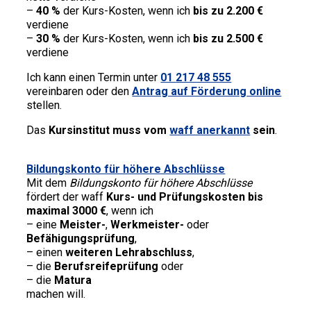
–
40 %
der Kurs-Kosten, wenn ich
bis zu 2.200 €
verdiene
–
30 %
der Kurs-Kosten, wenn ich
bis zu 2.500 €
verdiene
Ich kann einen Termin unter
01 217 48 555
vereinbaren oder den
Antrag auf Förderung
online
stellen.
Das
Kursinstitut muss vom
waff anerkannt
sein
.
Bildungskonto für höhere Abschlüsse
Mit dem
Bildungskonto für höhere Abschlüsse
fördert der waff
Kurs- und Prüfungskosten
bis
maximal 3000 €
, wenn ich
– eine
Meister-
,
Werkmeister-
oder
Befähigungsprüfung
,
– einen
weiteren Lehrabschluss
,
– die
Berufsreifeprüfung
oder
– die
Matura
machen will.