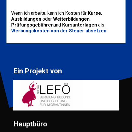
Wenn ich arbeite, kann ich Kosten für
Kurse
,
Ausbildungen
oder
Weiterbildungen
,
Prüfungsgebühren
und
Kursunterlagen
als
Werbungskosten
von der Steuer absetzen
.
Ein Projekt von
Hauptbüro