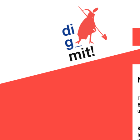
D
K
I