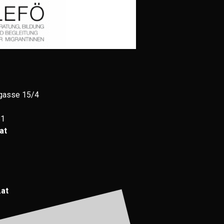
gasse 15/4
81
at
.at