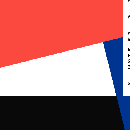
W
a
I
G
G
Z
G