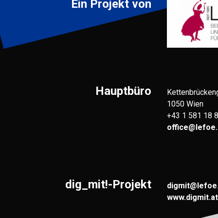
Ein Projekt von
Hauptbüro
Kettenbrücken
1050 Wien
+43 1 581 18 
office@lefoe.
dig_mit!-Projekt
digmit@lefoe
www.digmit.at