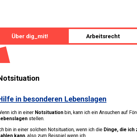
Über dig_mit!
Arbeitsrecht
Notsituation
Hilfe in besonderen Lebenslagen
enn ich in einer
Notsituation
bin, kann ich ein Ansuchen auf Fö
Lebenslagen
stellen.
ch bin in einer solchen Notsituation, wenn ich die
Dinge, die ic
zahlen kann
, also zum Beispiel wenn ich