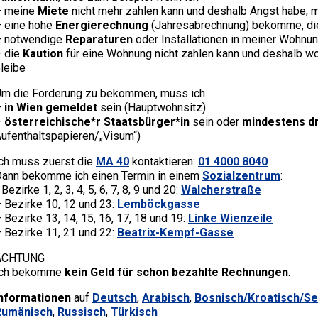
– meine
Miete
nicht mehr zahlen kann und deshalb Angst habe, 
 eine hohe
Energierechnung
(Jahresabrechnung) bekomme, die 
– notwendige
Reparaturen
oder Installationen in meiner Wohnun
 die
Kaution
für eine Wohnung nicht zahlen kann und deshalb 
leibe
m die Förderung zu bekommen, muss ich
–
in Wien gemeldet
sein (Hauptwohnsitz)
–
österreichische*r Staatsbürger*in
sein oder
mindestens dr
ufenthaltspapieren/„Visum“)
ch muss zuerst die
MA 40
kontaktieren:
01 4000 8040
ann bekomme ich einen Termin in einem
Sozialzentrum
:
​- Bezirke 1, 2, 3, 4, 5, 6, 7, 8, 9 und 20:
Walcherstraße
 Bezirke 10, 12 und 23:
Lemböckgasse
 Bezirke 13, 14, 15, 16, 17, 18 und 19:
Linke Wienzeile
 Bezirke 11, 21 und 22:
Beatrix-Kempf-Gasse
ACHTUNG
Ich bekomme
kein Geld für schon bezahlte Rechnungen
.
Informationen
auf
Deutsch
,
Arabisch
,
Bosnisch/Kroatisch/Se
Rumänisch
,
Russisch
,
Türkisch