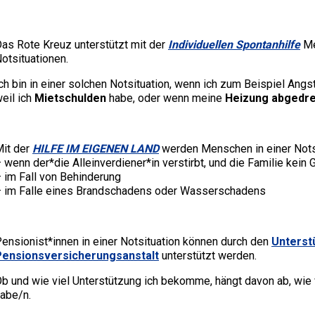
as Rote Kreuz unterstützt mit der
Individuellen Spontanhilfe
Me
otsituationen.
ch bin in einer solchen Notsituation, wenn ich zum Beispiel Ang
eil ich
Mietschulden
habe, oder wenn meine
Heizung abgedre
it der
HILFE IM EIGENEN LAND
werden Menschen in einer Notsi
 wenn der*die Alleinverdiener*in verstirbt, und die Familie kein 
 im Fall von Behinderung
 im Falle eines Brandschadens oder Wasserschadens
ensionist*innen in einer Notsituation können durch den
Unterst
Pensionsversicherungsanstalt
unterstützt werden.
b und wie viel Unterstützung ich bekomme, hängt davon ab, wie v
abe/n.