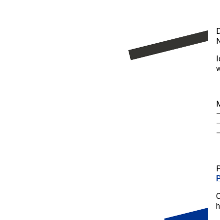
D
N
I
w
M
–
–
–
P
O
h