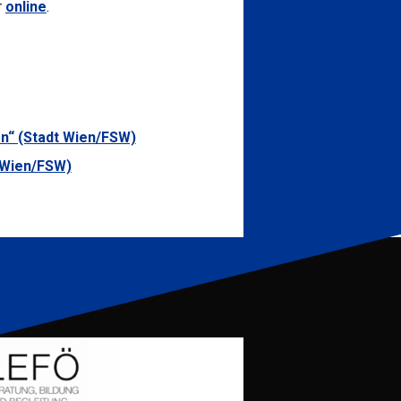
r
online
.
en
“ (Stadt Wien/FSW)
t Wien/FSW)