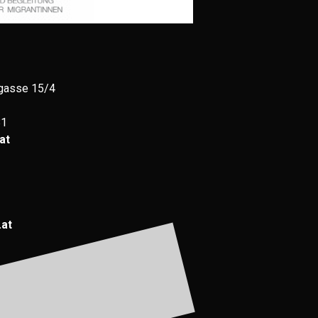
gasse 15/4
81
at
.at