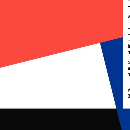
–
–
A
–
–
–
–
I
m
5
h
W
3