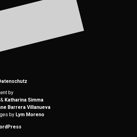
Datenschutz
ent by
&
Katharina Simma
nne Barrera Villanueva
ages by
Lym Moreno
ordPress