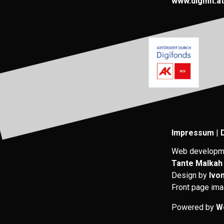
www.digmit.at
Impressum
|
Web developm
Tante Malkah
Design by
Ivo
Front page im
Powered by
W