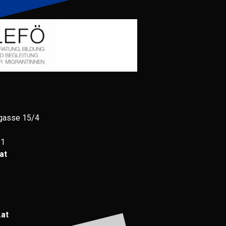
gasse 15/4
81
at
.at