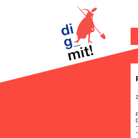
Z
F
–
–