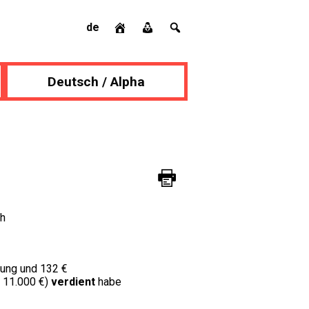
de
Deutsch / Alpha
ch
rung und 132 €
h 11.000 €)
verdient
habe