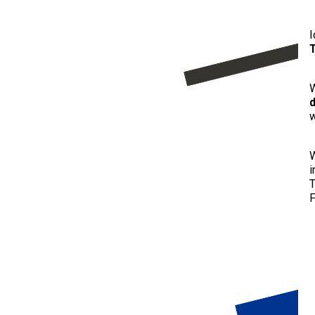
I
W
w
W
i
T
F