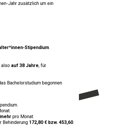
nnen-Jahr zusätzlich um ein
alter*innen-Stipendium
.
, also
auf 38 Jahre
, für
das Bachelorstudium begonnen
ipendium.
onat.
 mehr
pro Monat.
er Behinderung
172,80 € bzw. 453,60