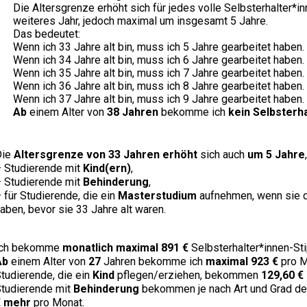
Die Altersgrenze erhöht sich für jedes volle Selbsterhalter*i
weiteres Jahr, jedoch maximal um insgesamt 5 Jahre.
Das bedeutet:
Wenn ich 33 Jahre alt bin, muss ich 5 Jahre gearbeitet haben.
Wenn ich 34 Jahre alt bin, muss ich 6 Jahre gearbeitet haben.
Wenn ich 35 Jahre alt bin, muss ich 7 Jahre gearbeitet haben.
Wenn ich 36 Jahre alt bin, muss ich 8 Jahre gearbeitet haben.
Wenn ich 37 Jahre alt bin, muss ich 9 Jahre gearbeitet haben.
Ab
einem Alter von
38 Jahren
bekomme ich
kein Selbsterh
Die
Altersgrenze von 33 Jahren erhöht
sich auch
um 5 Jahre
 Studierende mit
Kind(ern)
,
 Studierende mit
Behinderung
,
 für Studierende, die ein
Masterstudium
aufnehmen, wenn sie 
aben, bevor sie 33 Jahre alt waren.
Ich bekomme
monatlich maximal 891 €
Selbsterhalter*innen-St
Ab
einem Alter von
27
Jahren bekomme ich
maximal 923 €
pro M
tudierende, die ein
Kind
pflegen/erziehen, bekommen
129,60 €
tudierende mit
Behinderung
bekommen je nach Art und Grad d
€ mehr
pro Monat.