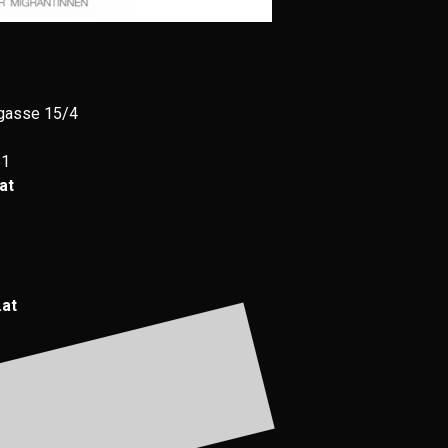
gasse 15/4
81
at
.at