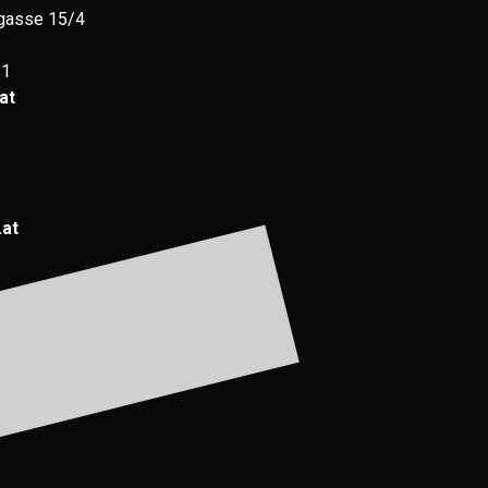
gasse 15/4
81
at
.at