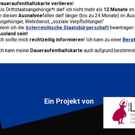
aueraufenthaltskarte verlieren
!
ls Drittstaatsangehörige*r darf ich nicht mehr als
12 Monate
im 
n diesen
Ausnahme
fällen darf länger (bis zu 24 Monate) im Aus
ngehöriger, Wehrdienst, „soziale Verpflichtungen“
enn ich die
österreichische Staatsbürgerschaft
beantragen 
usland sein!
ch sollte mich
rechtzeitig informieren
! Ich kann zu einer
Berat
ch kann meine
Daueraufenthaltskarte
auch aufgrund bestimm
Ein Projekt von