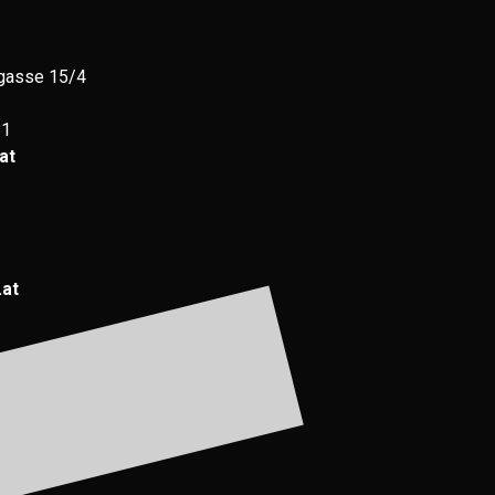
gasse 15/4
81
at
.at