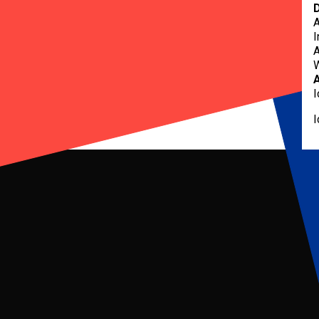
D
A
I
A
W
A
I
I