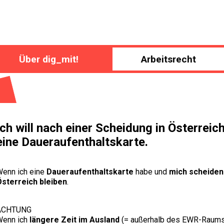
Über dig_mit!
Arbeitsrecht
Ich will nach einer Scheidung in Österreic
eine Daueraufenthaltskarte.
enn ich eine
Daueraufenthaltskarte
habe und
mich scheiden
sterreich bleiben
.
ACHTUNG
Wenn ich
längere Zeit im Ausland
(= außerhalb des EWR-Raums)