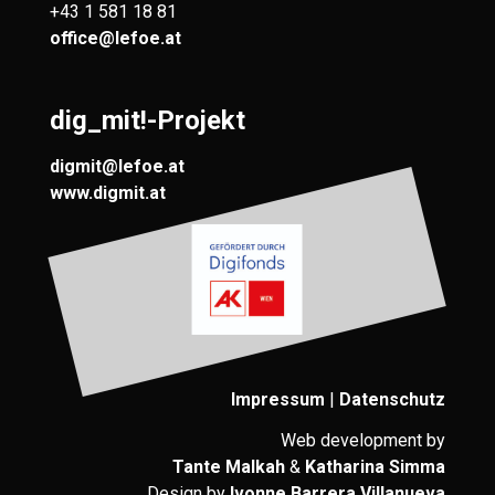
+43 1 581 18 81
office@lefoe.at
dig_mit!-Projekt
digmit@lefoe.at
www.digmit.at
Impressum
|
Datenschutz
Web development by
Tante Malkah
&
Katharina Simma
Design by
Ivonne Barrera Villanueva