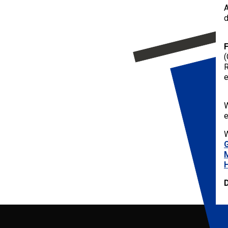
d
F
(
R
e
W
e
H