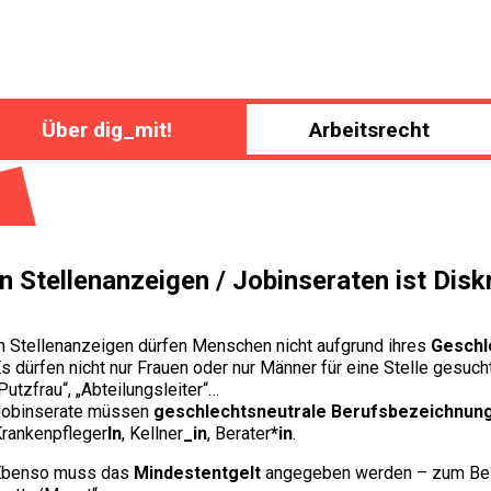
Über dig_mit!
Arbeitsrecht
In Stellenanzeigen / Jobinseraten ist Disk
n Stellenanzeigen dürfen Menschen nicht aufgrund ihres
Geschl
s dürfen nicht nur Frauen oder nur Männer für eine Stelle gesuch
Putzfrau“, „Abteilungsleiter“…
Jobinserate müssen
geschlechtsneutrale Berufsbezeichnun
rankenpfleger
In
, Kellner
_in
, Berater
*in
.
Ebenso muss das
Mindestentgelt
angegeben werden – zum Beisp