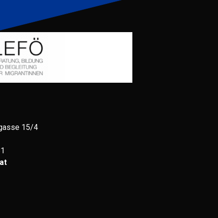
gasse 15/4
81
at