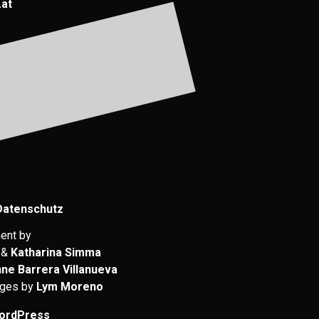
.at
Datenschutz
ent by
&
Katharina Simma
nne Barrera Villanueva
ages by
Lym Moreno
ordPress