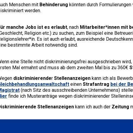
Auch Menschen mit
Behinderung
könnten durch Formulierungen
iskriminiert werden.
ür manche Jobs ist es erlaubt
, nach
Mitarbeiter*innen mit
Geschlecht, Religion etc.) zu suchen, zum Beispiel eine Betreue
eligionslehrer*in. Es ist auch erlaubt, ausreichende Deutschkenn
ine bestimmte Arbeit notwendig sind.
enn eine Stelle nicht diskriminierungsfrei ausgeschrieben wird,
rsten Mal ermahnt und muss ab dem zweiten Mal bis zu 360€
S
Wegen
diskriminierende
r
Stellenanzeigen
kann ich als Bewerb
Gleichbehandlungsanwaltschaft
einen
Strafantrag
bei der
Be
Magistrat
(nach Sitz des ausschreibenden Unternehmens) stelle
ier
finde ich Musteranträge wegen diskriminierender Stelleninse
Diskriminierende Stellenanzeigen
kann ich auch der
Zeitung
m