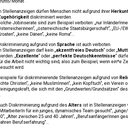
rutto/Monat“.
n Stellenanzeigen dürfen Menschen nicht aufgrund ihrer
Herkun
Zugehörigkeit
diskriminiert werden.
olche Jobinserate sind zum Beispiel verboten: „nur InländerInnen“
sterreicherinnen“, „österreichische Staatsbürgerschaft“, „EU-/EW
roaten“, „keine Dänen“, „keine Roma“…
iskriminierung aufgrund von
Sprache
ist auch verboten.
n Stellenanzeigen darf kein „
akzentfreies Deutsch
“ oder „
Mutt
erden. „
Exzellente
“ oder „
perfekte Deutschkenntnisse
“ dürf
ür die Arbeit nicht wichtig sind, also zum Beispiel, wenn ein*e Z
esucht wird.
eispiele für diskriminierende Stellenanzeigen aufgrund von
Rel
chte Christen“, „keine MuslimInnen“, „kein Kopftuch“, ein Verein 
einigungskraft, die sich mit den „Grundwerten/Grundsätzen“ des 
…
uch Diskriminierung aufgrund des
Alters
ist in Stellenanzeigen
MitarbeiterIn für ein junges, dynamisches Team gesucht“, „junge/
0“, „Alter zwischen 25 und 40 Jahren“, „BerufsanfängerInnen ges
ahren Berufserfahrung“…