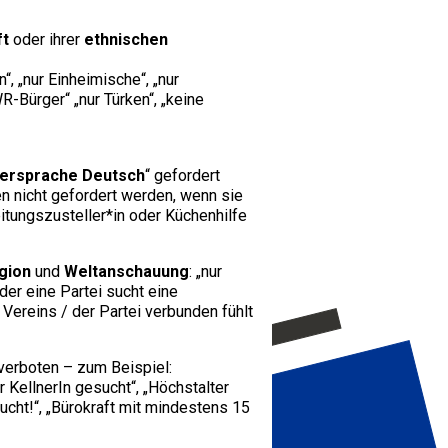
ft
oder ihrer
ethnischen
, „nur Einheimische“, „nur
R-Bürger“ „nur Türken“, „keine
ersprache Deutsch
“ gefordert
en nicht gefordert werden, wenn sie
eitungszusteller*in oder Küchenhilfe
igion
und
Weltanschauung
: „nur
oder eine Partei sucht eine
Vereins / der Partei verbunden fühlt
 verboten – zum Beispiel:
r KellnerIn gesucht“, „Höchstalter
ucht!“, „Bürokraft mit mindestens 15