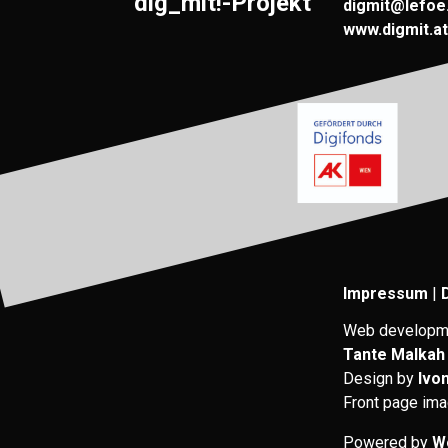
dig_mit!-Projekt
digmit@lefoe
www.digmit.at
Impressum
|
Web developm
Tante Malkah
Design by
Ivo
Front page im
Powered by
W