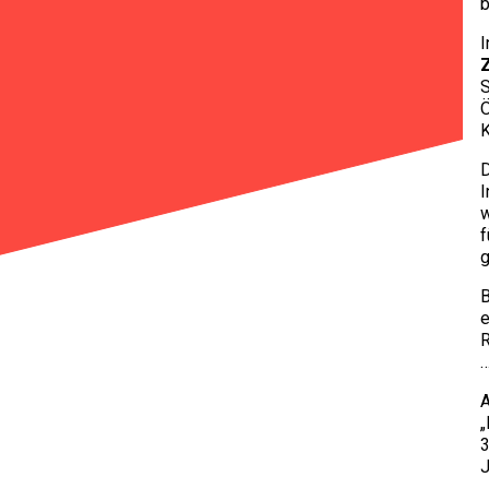
b
I
S
Ö
K
D
I
w
f
g
B
e
R
A
„
3
J