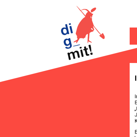
I
E
„
K