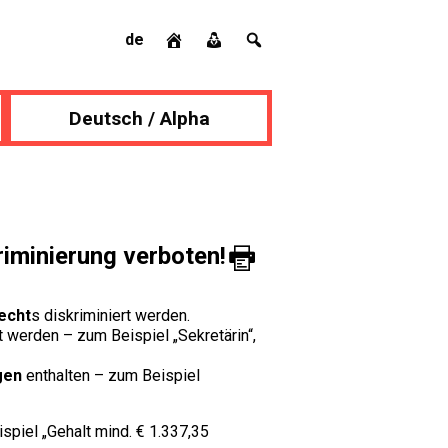
de
Deutsch / Alpha
riminierung verboten!
echt
s diskriminiert werden.
t werden – zum Beispiel „Sekretärin“,
gen
enthalten – zum Beispiel
iel „Gehalt mind. € 1.337,35