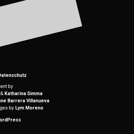
Datenschutz
ent by
&
Katharina Simma
nne Barrera Villanueva
ages by
Lym Moreno
ordPress