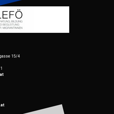
gasse 15/4
81
at
.at