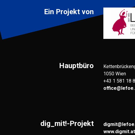
Ein Projekt von
Hauptbüro
Kettenbrücken
1050 Wien
+43 1 581 18 
office@lefoe.
dig_mit!-Projekt
digmit@lefoe
www.digmit.at