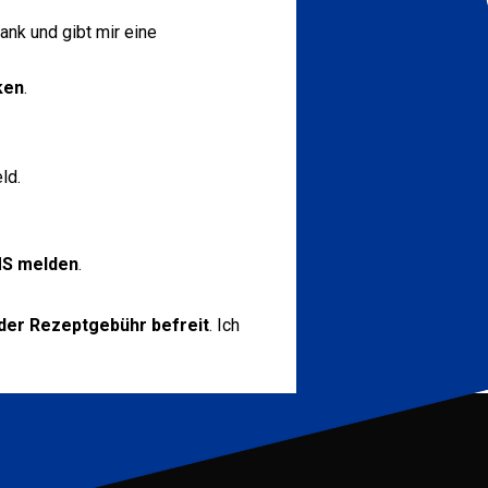
ank und gibt mir eine
ken
.
ld.
S melden
.
der Rezeptgebühr befreit
. Ich