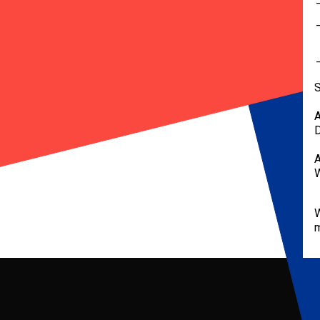
S
A
D
W
m