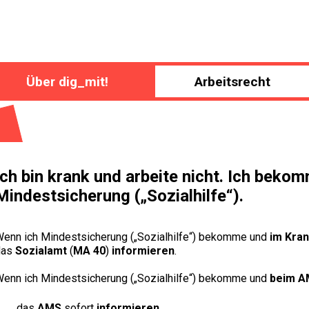
Über dig_mit!
Arbeitsrecht
Ich bin krank und arbeite nicht. Ich beko
Mindestsicherung („Sozialhilfe“).
enn ich Mindestsicherung („Sozialhilfe“) bekomme und
im Kra
das
Sozialamt
(
MA 40
)
informieren
.
enn ich Mindestsicherung („Sozialhilfe“) bekomme und
beim A
das
AMS
sofort
informieren
.