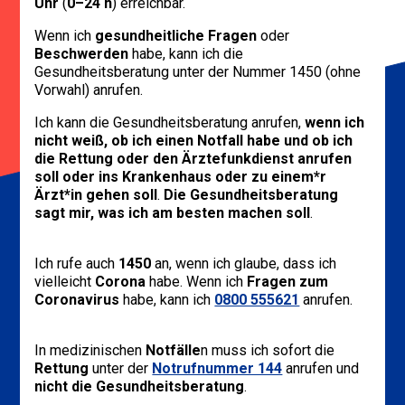
Uhr
(
0–24 h
) erreichbar.
Wenn ich
gesundheitliche Fragen
oder
Beschwerden
habe, kann ich die
Gesundheitsberatung unter der Nummer 1450 (ohne
Vorwahl) anrufen.
Ich kann die Gesundheitsberatung anrufen,
wenn ich
nicht weiß, ob ich einen Notfall habe und ob ich
die Rettung oder den Ärztefunkdienst anrufen
soll oder ins Krankenhaus oder zu einem*r
Ärzt*in gehen soll
.
Die Gesundheitsberatung
sagt mir, was ich am besten machen soll
.
Ich rufe auch
1450
an, wenn ich glaube, dass ich
vielleicht
Corona
habe. Wenn ich
Fragen zum
Coronavirus
habe, kann ich
0800 555621
anrufen.
In medizinischen
Notfälle
n muss ich sofort die
Rettung
unter der
Notrufnummer 144
anrufen und
nicht die Gesundheitsberatung
.