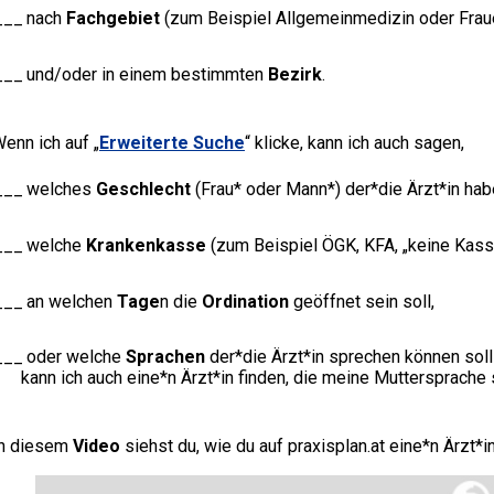
nach
Fachgebiet
(zum Beispiel Allgemeinmedizin oder Frau
und/oder in einem bestimmten
Bezirk
.
enn ich auf „
Erweiterte Suche
“ klicke, kann ich auch sagen,
welches
Geschlecht
(Frau* oder Mann*) der*die Ärzt*in habe
welche
Krankenkasse
(zum Beispiel ÖGK, KFA, „keine Kasse
an welchen
Tage
n die
Ordination
geöffnet sein soll,
oder welche
Sprachen
der*die Ärzt*in sprechen können soll 
kann ich auch eine*n Ärzt*in finden, die meine Muttersprache s
In diesem
Video
siehst du, wie du auf praxisplan.at eine*n Ärzt*i