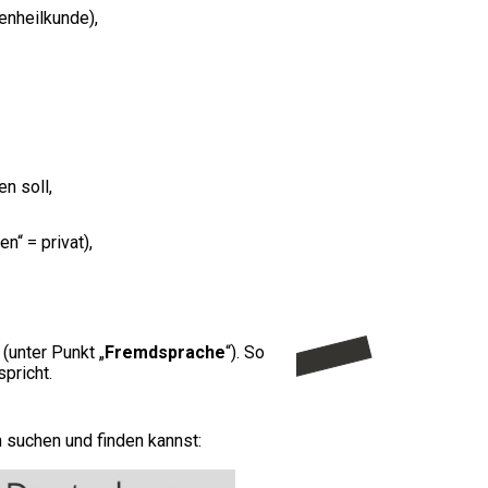
enheilkunde),
n soll,
n“ = privat),
(unter Punkt „
Fremdsprache
“). So
pricht.
n suchen und finden kannst: