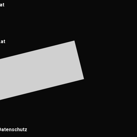
at
.at
Datenschutz