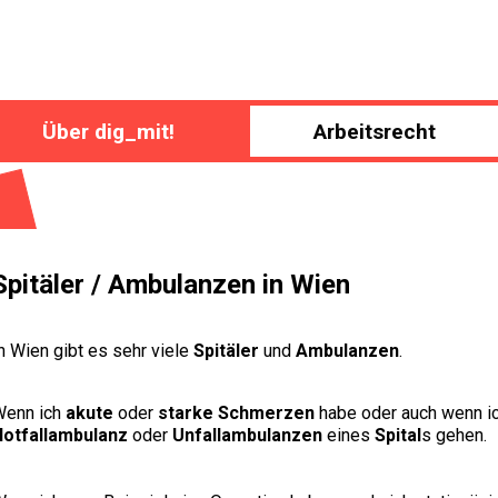
Über dig_mit!
Arbeitsrecht
Spitäler / Ambulanzen in Wien
n Wien gibt es sehr viele
Spitäler
und
Ambulanzen
.
Wenn ich
akute
oder
starke Schmerzen
habe oder auch wenn i
Notfallambulanz
oder
Unfallambulanzen
eines
Spital
s gehen.