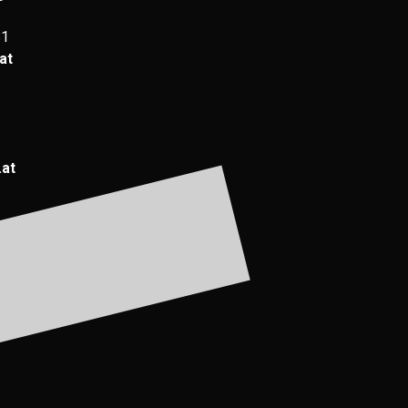
81
at
.at