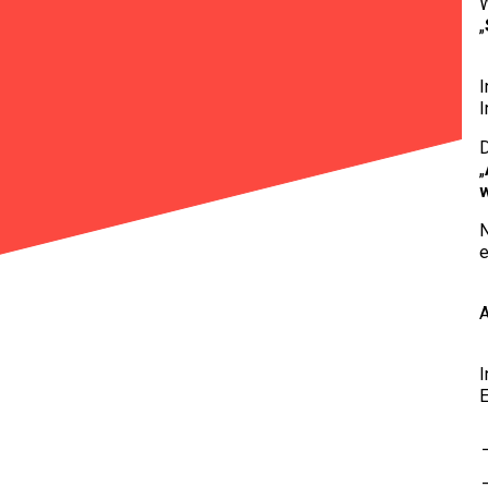
W
„
I
I
D
„
N
I
E