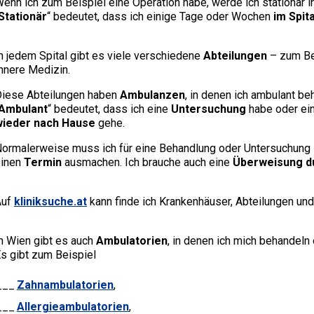
enn ich zum Beispiel eine Operation habe, werde ich stationär 
Stationär
“ bedeutet, dass ich einige Tage oder Wochen
im Spita
n jedem Spital gibt es viele verschiedene
Abteilungen
– zum Bei
nnere Medizin.
iese Abteilungen haben
Ambulanzen
, in denen ich ambulant be
Ambulant
“ bedeutet, dass ich eine
Untersuchung
habe oder ei
wieder nach Hause
gehe.
ormalerweise muss ich für eine Behandlung oder Untersuchung 
einen
Termin
ausmachen. Ich brauche auch eine
Überweisung du
Auf
kliniksuche.at
kann finde ich Krankenhäuser, Abteilungen und
n Wien gibt es auch
Ambulatorien
, in denen ich mich behandeln
s gibt zum Beispiel
Zahnambulatorien
,
Allergieambulatorien
,