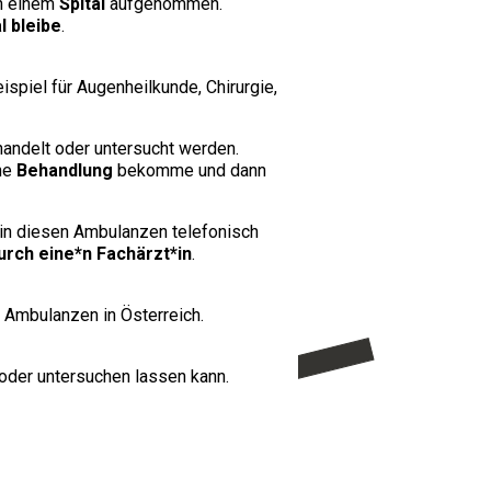
in einem
Spital
aufgenommen.
l bleibe
.
spiel für Augenheilkunde, Chirurgie,
handelt oder untersucht werden.
ne
Behandlung
bekomme und dann
in diesen Ambulanzen telefonisch
rch eine*n Fachärzt*in
.
 Ambulanzen in Österreich.
 oder untersuchen lassen kann.