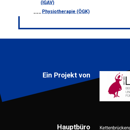
(IGAV)
Physiotherapie (ÖGK)
Ein Projekt von
Hauptbüro
Kettenbrücken