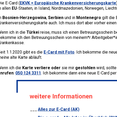
ie E-Card (
EKVK
= Europäische Krankenversicherungskarte
n allen
EU
-Staaten, in Island, Nordmazedonien, Norwegen, Liecht
In
Bosnien-Herzegowina
,
Serbien
und in
Montenegro
gilt die
rankenversicherungskarte auch. Ich muss dort aber vorher einen
enn ich in die
Türkei
reise, muss ich einen Betreuungsschein be
ekomme ich den Betreuungsschein von meinem*r Arbeitgeber*in; 
rankenkasse.
eit 1.1.2020 gibt es die
E-Card mit Foto
. Ich bekomme die neue
eine alte Karte abläuft.
enn ich die
Karte verliere oder
sie mir
gestohlen
wird, sollt
anrufen
:
050 124 3311
. Ich bekomme dann eine neue E-Card per
weitere Informationen
Alles zur E-Card (AK)