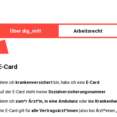
Über dig_mit!
Arbeitsrecht
E-Card
Wenn ich
krankenversichert
bin, habe ich eine
E-Card
.
uf der E-Card steht meine
Sozialversicherungsnummer
.
Wenn ich
zum*r Ärzt*in, in eine Ambulanz
oder
ins Krankenha
ie E-Card gilt für
alle Vertragsärzt*innen
(also bei Ärzt*innen