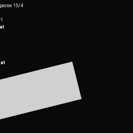
gasse 15/4
81
at
.at