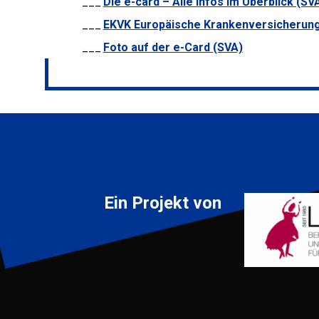
Die e-card – Alle Infos im Überblick (SV
EKVK Europäische Krankenversicherung
Foto auf der e-Card (SVA)
Ein Projekt von