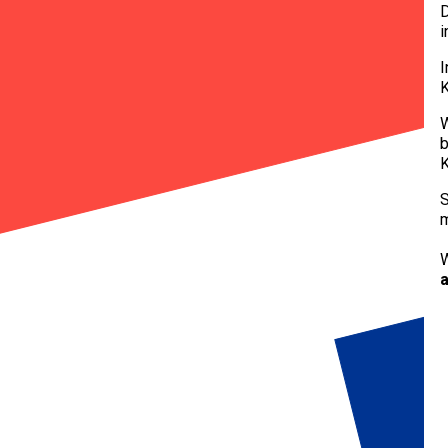
D
i
K
W
b
K
S
m
W