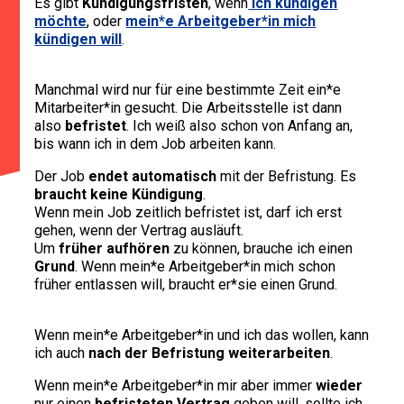
Es gibt
Kündigungsfristen
, wenn
ich kündigen
möchte
, oder
mein*e Arbeitgeber*in mich
kündigen will
.
Manchmal wird nur für eine bestimmte Zeit ein*e
Mitarbeiter*in gesucht. Die Arbeitsstelle ist dann
also
befristet
. Ich weiß also schon von Anfang an,
bis wann ich in dem Job arbeiten kann.
Der Job
endet automatisch
mit der Befristung. Es
braucht keine Kündigung
.
Wenn mein Job zeitlich befristet ist, darf ich erst
gehen, wenn der Vertrag ausläuft.
Um
früher aufhören
zu können, brauche ich einen
Grund
. Wenn mein*e Arbeitgeber*in mich schon
früher entlassen will, braucht er*sie einen Grund.
Wenn mein*e Arbeitgeber*in und ich das wollen, kann
ich auch
nach der Befristung weiterarbeiten
.
Wenn mein*e Arbeitgeber*in mir aber immer
wieder
nur einen
befristeten Vertrag
geben will, sollte ich