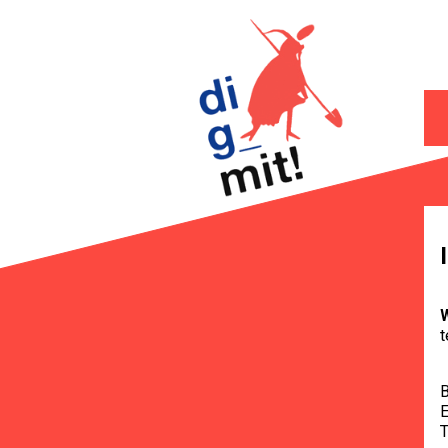
W
t
B
E
T