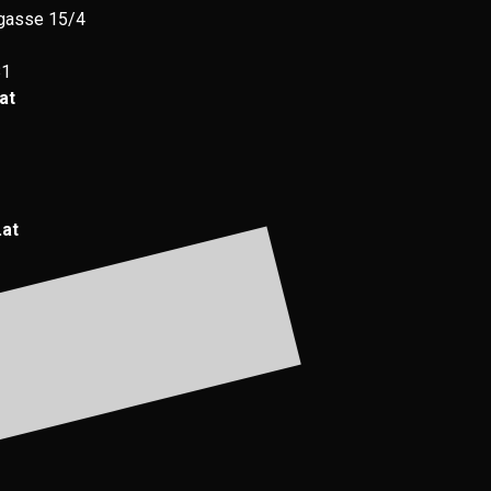
gasse 15/4
81
at
.at