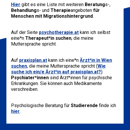
Hier
gibt es eine Liste mit weiteren
Beratung
s-,
Behandlung
s- und
Therapie
angeboten
für
Menschen mit Migrationshintergrund
.
Auf der Seite
psychotherapie.at
kann ich selbst
eine*n
Therapeut*in
suchen
, die meine
Muttersprache spricht.
Auf
praxisplan.at
kann ich eine*n
Ärzt*in in Wien
suchen
, die meine Muttersprache spricht (
Wie
suche ich ein/e Ärzt*in auf praxisplan.at?
).
Psychiater*innen
sind Ärzt*innen für psychische
Erkrankungen. Sie können auch Medikamente
verschreiben.
Psychologische Beratung für
Studierende
finde ich
hier
.