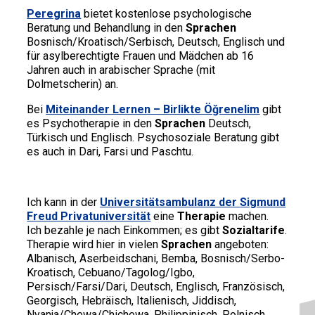
Peregrina
bietet kostenlose psychologische
Beratung und Behandlung in den
Sprachen
Bosnisch/Kroatisch/Serbisch, Deutsch, Englisch und
für asylberechtigte Frauen und Mädchen ab 16
Jahren auch in arabischer Sprache (mit
Dolmetscherin) an.
Bei
Miteinander Lernen – Birlikte Öğrenelim
gibt
es Psychotherapie in den
Sprachen
Deutsch,
Türkisch und Englisch. Psychosoziale Beratung gibt
es auch in Dari, Farsi und Paschtu.
Ich kann in der
Universitätsambulanz
der
Sigmund
Freud Privatuniversität
eine
Therapie
machen.
Ich bezahle je nach Einkommen; es gibt
Sozialtarife
.
Therapie wird hier in vielen
Sprachen
angeboten:
Albanisch, Aserbeidschani, Bemba, Bosnisch/Serbo-
Kroatisch, Cebuano/Tagolog/Igbo,
Persisch/Farsi/Dari, Deutsch, Englisch, Französisch,
Georgisch, Hebräisch, Italienisch, Jiddisch,
Nyanja/Chewa/Chichewa, Philippinisch, Polnisch,