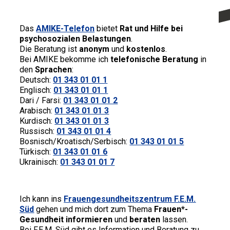
Das
AMIKE-Telefon
bietet
Rat und Hilfe bei
psychosozialen Belastungen
.
Die Beratung ist
anonym
und
kostenlos
.
Bei AMIKE bekomme ich
telefonische Beratung
in
den
Sprachen
:
Deutsch:
01 343 01 01 1
Englisch:
01 343 01 01 1
Dari / Farsi:
01 343 01 01 2
Arabisch:
01 343 01 01 3
Kurdisch:
01 343 01 01 3
Russisch:
01 343 01 01 4
Bosnisch/Kroatisch/Serbisch:
01 343 01 01 5
Türkisch:
01 343 01 01 6
Ukrainisch:
01 343 01 01 7
Ich kann ins
Frauengesundheitszentrum F.E.M.
Süd
gehen und mich dort zum Thema
Frauen*-
Gesundheit informieren
und
beraten
lassen.
Bei F.E.M. Süd gibt es Information und Beratung zu