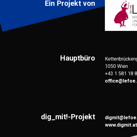
Ein Projekt von
Hauptbüro
Kettenbrücken
1050 Wien
+43 1 581 18 
office@lefoe.
dig_mit!-Projekt
digmit@lefoe
www.digmit.at