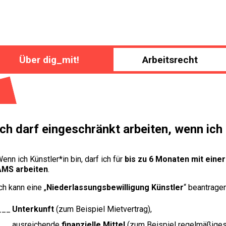
Über dig_mit!
Arbeitsrecht
Ich darf eingeschränkt arbeiten, wenn ich 
enn ich Künstler*in bin, darf ich für
bis zu 6 Monaten mit eine
AMS arbeiten
.
ch kann eine „
Niederlassungsbewilligung Künstler
“ beantragen
Unterkunft
(zum Beispiel Mietvertrag),
ausreichende
finanzielle Mittel
(zum Beispiel regelmäßige