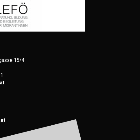
gasse 15/4
81
at
.at