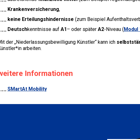
Krankenversicherung
,
keine Erteilungshindernisse
(zum Beispiel Aufenthaltsverb
Deutsch
kenntnisse auf
A1
– oder später
A2
-Niveau (
Modul 
it der „Niederlassungsbewilligung Künstler“ kann ich
selbststä
ünstler*in arbeiten.
weitere Informationen
SMartAt Mobility