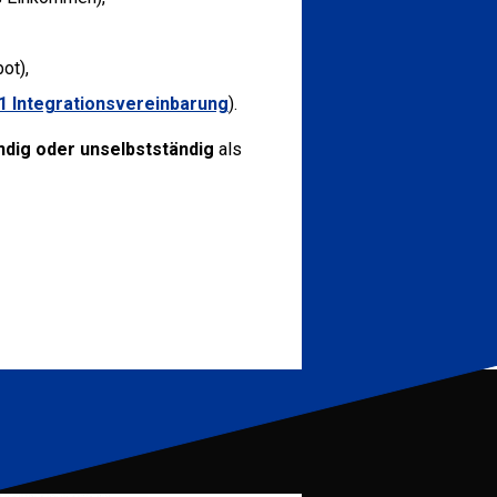
ot),
1 Integrationsvereinbarung
).
ndig oder unselbstständig
als