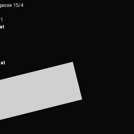
gasse 15/4
81
at
.at