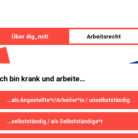
Über dig_mit!
Arbeitsrecht
Ich bin krank und arbeite…
…als Angestellte*r/Arbeiter*in / unselbstständig
…selbstständig / als Selbstständige*r