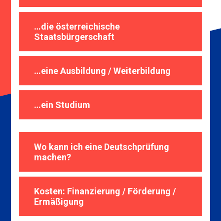
…die österreichische
Staatsbürgerschaft
…eine Ausbildung / Weiterbildung
…ein Studium
Wo kann ich eine Deutschprüfung
machen?
Kosten: Finanzierung / Förderung /
Ermäßigung