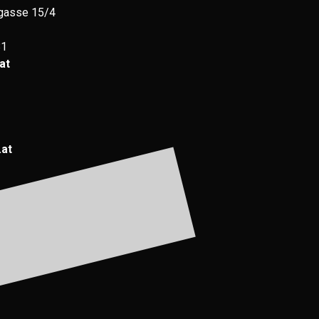
gasse 15/4
81
at
.at