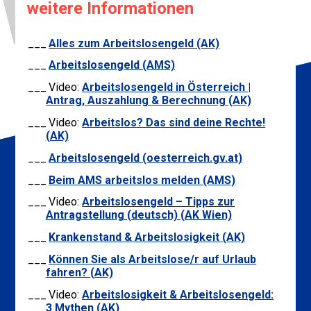
weitere Informationen
Alles zum Arbeitslosengeld (AK)
Arbeitslosengeld (AMS)
Video:
Arbeitslosengeld in Österreich |
Antrag, Auszahlung & Berechnung (AK)
Video:
Arbeitslos? Das sind deine Rechte!
(AK)
Arbeitslosengeld (oesterreich.gv.at)
Beim AMS arbeitslos melden (AMS)
Video:
Arbeitslosengeld – Tipps zur
Antragstellung (deutsch) (AK Wien)
Krankenstand & Arbeitslosigkeit (AK)
Können Sie als Arbeitslose/r auf Urlaub
fahren? (AK)
Video:
Arbeitslosigkeit & Arbeitslosengeld:
3 Mythen (AK)