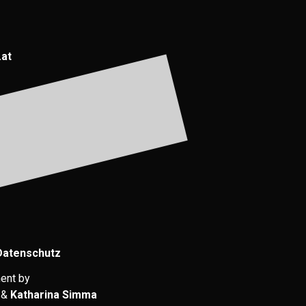
.at
Datenschutz
ent by
&
Katharina Simma