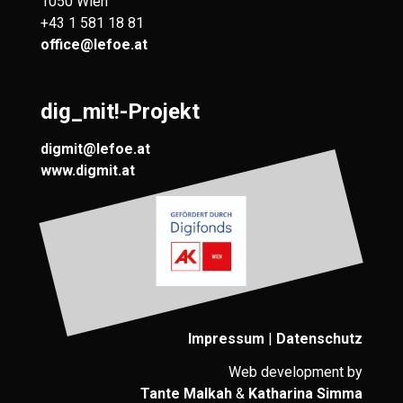
1050 Wien
+43 1 581 18 81
office@lefoe.at
dig_mit!-Projekt
digmit@lefoe.at
www.digmit.at
Impressum
|
Datenschutz
Web development by
Tante Malkah
&
Katharina Simma