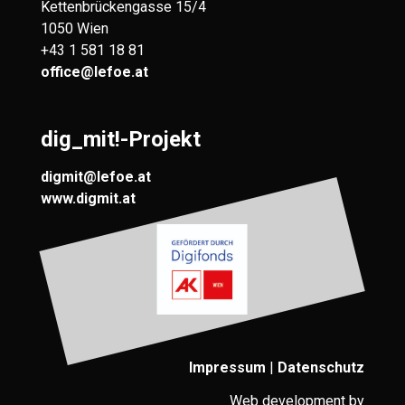
Kettenbrückengasse 15/4
1050 Wien
+43 1 581 18 81
office@lefoe.at
dig_mit!-Projekt
digmit@lefoe.at
www.digmit.at
Impressum
|
Datenschutz
Web development by