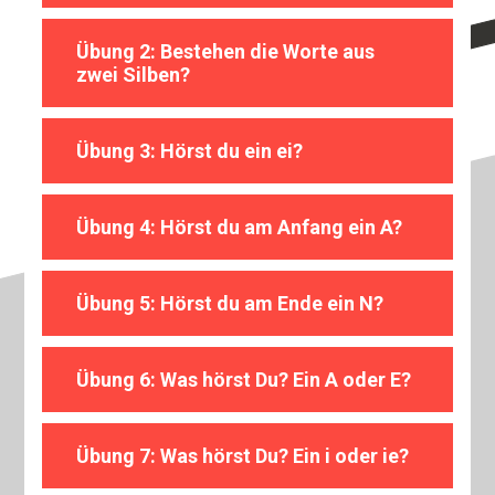
Übung 2: Bestehen die Worte aus
zwei Silben?
Übung 3: Hörst du ein ei?
Übung 4: Hörst du am Anfang ein A?
Übung 5: Hörst du am Ende ein N?
Übung 6: Was hörst Du? Ein A oder E?
Übung 7: Was hörst Du? Ein i oder ie?